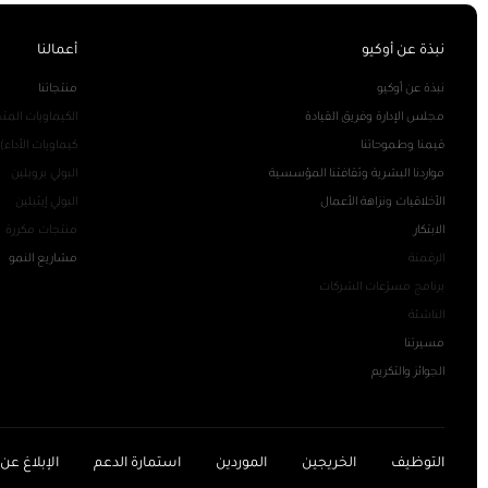
نبذة عن أوكيو
أعمالنا
نبذة عن أوكيو
منتجاتنا
مجلس الإدارة وفريق القيادة
الكيماويات الم
قيمنا وطموحاتنا
كيماويات الأداء)
مواردنا البشرية وثقافتنا المؤسسية
البولي بروبلين
الأخلاقيات ونزاهة الأعمال
البولي إيثيلين
الابتكار
منتجات مكررة
الرقمنة
مشاريع النمو
برنامج مسرّعات الشركات
الناشئة
مسيرتنا
الجوائز والتكريم
التوظيف
الخريجين
الموردين
استمارة الدعم
الإبلاغ عن