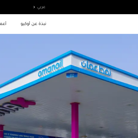
عربي
نبذة عن أوكيو
أعما